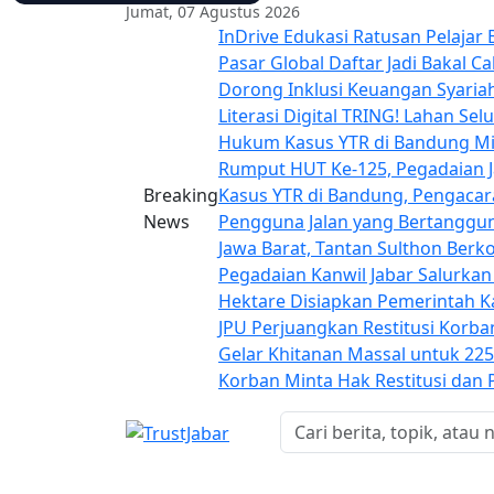
Jumat, 07 Agustus 2026
InDrive Edukasi Ratusan Pelaja
Pasar Global
Daftar Jadi Bakal C
Dorong Inklusi Keuangan Syar
Literasi Digital TRING!
Lahan Sel
Hukum Kasus YTR di Bandung Min
Rumput
HUT Ke-125, Pegadaian 
Breaking
Kasus YTR di Bandung, Pengacar
News
Pengguna Jalan yang Bertanggu
Jawa Barat, Tantan Sulthon Berk
Pegadaian Kanwil Jabar Salurkan
Hektare Disiapkan Pemerintah
JPU Perjuangkan Restitusi Korb
Gelar Khitanan Massal untuk 22
Korban Minta Hak Restitusi dan 