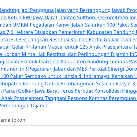
r Bandung Jadi Pengguna Jalan yang Bertanggung Jawab
Pro
alon Ketua PWI Jawa Barat, Tantan Sulthon Berkomitmen Ini
iah dan UMKM
Pegadaian Kanwil Jabar Salurkan 100 Paket S
uas 7,6 Hektare Disiapkan Pemerintah Kabupaten Bandun
ta JPU Perjuangkan Restitusi Korban
Partai Golkar Jawa B
Jabar Gelar Khitanan Massal untuk 225 Anak Prasejahtera
T
a Korban Minta Hak Restitusi dan Perlindungan Dijamin
InD
ng Jawab
Produk Ikan Lele Kabupaten Bandung Tembus Pas
omitmen Ini!
Pegadaian Jabar dan MES Perkuat Sinergi Dor
 100 Paket Sembako untuk Lansia di Indramayu, Kenalkan Li
 Kabupaten Bandung Untuk Pembangunan Sekolah Rakyat
K
an
Partai Golkar Jawa Barat Terus Perkuat Konsolidasi Hin
5 Anak Prasejahtera
Tanggapi Respons Komnas Perempuan S
Perlindungan Dijamin