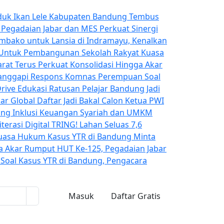
duk Ikan Lele Kabupaten Bandung Tembus
!
Pegadaian Jabar dan MES Perkuat Sinergi
embako untuk Lansia di Indramayu, Kenalkan
g Untuk Pembangunan Sekolah Rakyat
Kuasa
arat Terus Perkuat Konsolidasi Hingga Akar
anggapi Respons Komnas Perempuan Soal
rive Edukasi Ratusan Pelajar Bandung Jadi
ar Global
Daftar Jadi Bakal Calon Ketua PWI
ong Inklusi Keuangan Syariah dan UMKM
terasi Digital TRING!
Lahan Seluas 7,6
uasa Hukum Kasus YTR di Bandung Minta
gga Akar Rumput
HUT Ke-125, Pegadaian Jabar
oal Kasus YTR di Bandung, Pengacara
Masuk
Daftar Gratis