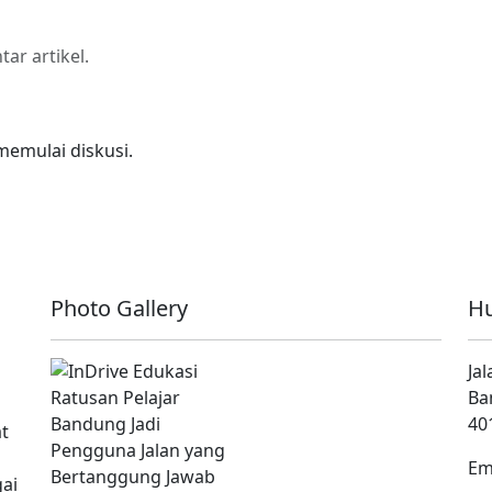
r artikel.
memulai diskusi.
Photo Gallery
Hu
Ja
Ba
40
at
Em
ai