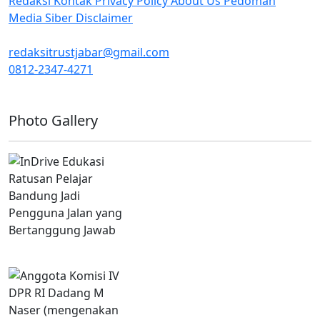
Redaksi
Kontak
Privacy Policy
About Us
Pedoman
Media Siber
Disclaimer
redaksitrustjabar@gmail.com
0812-2347-4271
Facebook @trustjabar.com
Instagram @trustjabar.com
Threads @trustjabar.com
Photo Gallery