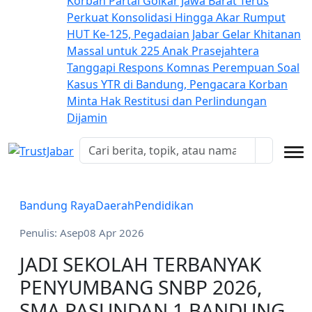
Korban
Partai Golkar Jawa Barat Terus
Perkuat Konsolidasi Hingga Akar Rumput
HUT Ke-125, Pegadaian Jabar Gelar Khitanan
Massal untuk 225 Anak Prasejahtera
Tanggapi Respons Komnas Perempuan Soal
Kasus YTR di Bandung, Pengacara Korban
Minta Hak Restitusi dan Perlindungan
Dijamin
Bandung Raya
Daerah
Pendidikan
Penulis: Asep
08 Apr 2026
JADI SEKOLAH TERBANYAK
PENYUMBANG SNBP 2026,
SMA PASUNDAN 1 BANDUNG