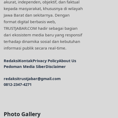
akurat, independen, objektif, dan faktual
kepada masyarakat, khususnya di wilayah
Jawa Barat dan sekitarnya. Dengan
format digital berbasis web,
TRUSTJABAR.COM hadir sebagai bagian
dari ekosistem media baru yang responsif
terhadap dinamika sosial dan kebutuhan
informasi publik secara real-time.
Redaksi
Kontak
Privacy Policy
About Us
Pedoman Media Siber
Disclaimer
redaksitrustjabar@gmail.com
0812-2347-4271
Facebook @trustjabar.com
Instagram @trustjabar.com
Threads @trustjabar.com
Photo Gallery