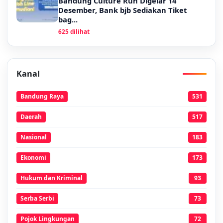
Bandung Culture Run Digelar 14
Desember, Bank bjb Sediakan Tiket
bag...
625 dilihat
Kanal
Bandung Raya
531
Daerah
517
Nasional
183
Ekonomi
173
Hukum dan Kriminal
93
Serba Serbi
73
Pojok Lingkungan
72