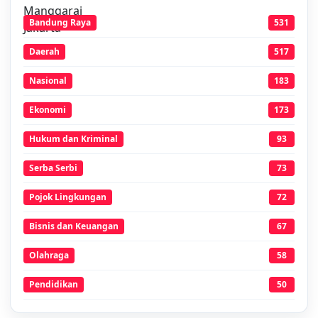
Bandung Raya
531
Daerah
517
Nasional
183
Ekonomi
173
Hukum dan Kriminal
93
Serba Serbi
73
Pojok Lingkungan
72
Bisnis dan Keuangan
67
Olahraga
58
Pendidikan
50