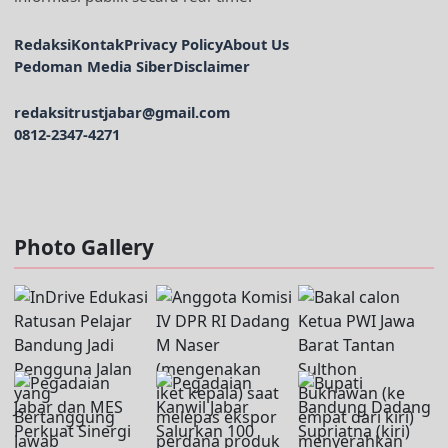
Redaksi
Kontak
Privacy Policy
About Us
Pedoman Media Siber
Disclaimer
redaksitrustjabar@gmail.com
0812-2347-4271
Facebook @trustjabar.com
Instagram @trustjabar.com
Threads @trustjabar.com
Photo Gallery