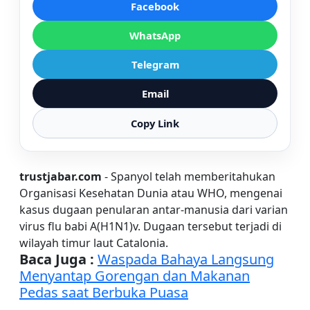
Facebook
WhatsApp
Telegram
Email
Copy Link
trustjabar.com
- Spanyol telah memberitahukan
Organisasi Kesehatan Dunia atau WHO, mengenai
kasus dugaan penularan antar-manusia dari varian
virus flu babi A(H1N1)v. Dugaan tersebut terjadi di
wilayah timur laut Catalonia.
Baca Juga :
Waspada Bahaya Langsung
Menyantap Gorengan dan Makanan
Pedas saat Berbuka Puasa