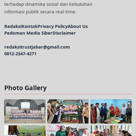
terhadap dinamika sosial dan kebutuhan
informasi publik secara real-time.
Redaksi
Kontak
Privacy Policy
About Us
Pedoman Media Siber
Disclaimer
redaksitrustjabar@gmail.com
0812-2347-4271
Facebook @trustjabar.com
Instagram @trustjabar.com
Threads @trustjabar.com
Photo Gallery