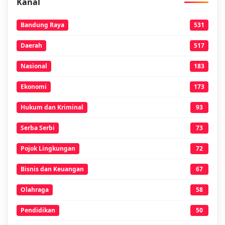
Kanal
Bandung Raya
531
Daerah
517
Nasional
183
Ekonomi
173
Hukum dan Kriminal
93
Serba Serbi
73
Pojok Lingkungan
72
Bisnis dan Keuangan
67
Olahraga
58
Pendidikan
50