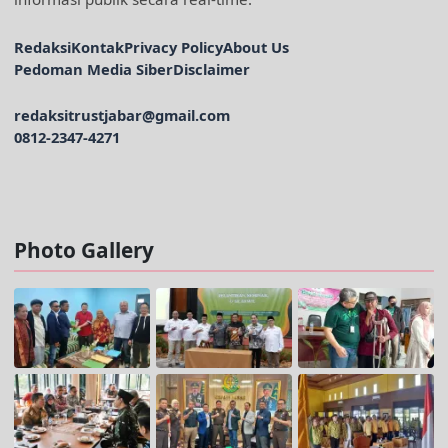
Redaksi
Kontak
Privacy Policy
About Us
Pedoman Media Siber
Disclaimer
redaksitrustjabar@gmail.com
0812-2347-4271
Facebook @trustjabar.com
Instagram @trustjabar.com
Threads @trustjabar.com
Photo Gallery