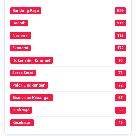
Bandung Raya
529
Daerah
515
Nasional
183
Ekonomi
172
Hukum dan Kriminal
93
Serba Serbi
73
Pojok Lingkungan
72
Bisnis dan Keuangan
67
Olahraga
58
Kesehatan
49