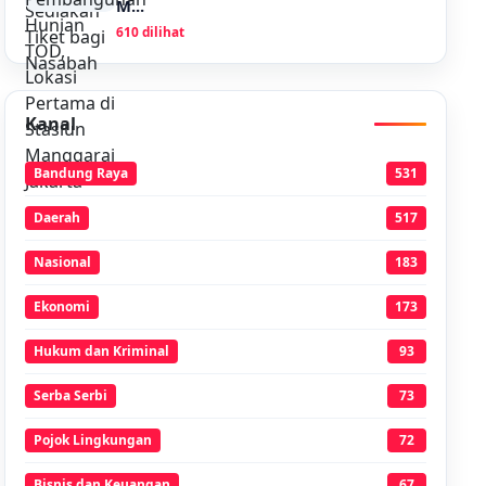
M...
610 dilihat
Kanal
Bandung Raya
531
Daerah
517
Nasional
183
Ekonomi
173
Hukum dan Kriminal
93
Serba Serbi
73
Pojok Lingkungan
72
Bisnis dan Keuangan
67