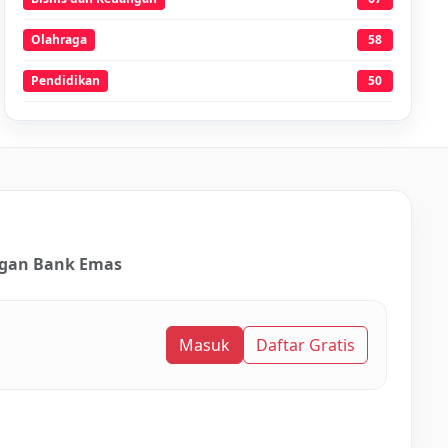
Olahraga
58
Pendidikan
50
ngan Bank Emas
Masuk
Daftar Gratis