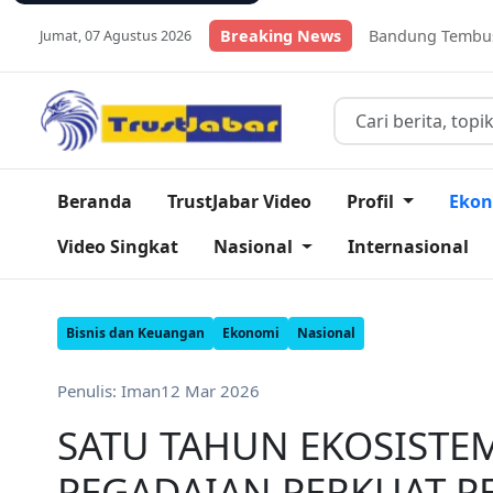
oduk Ikan Lele Kabupaten Bandung Tembus Pasar Global
Breaking News
Daf
Jumat, 07 Agustus 2026
Beranda
TrustJabar Video
Profil
Eko
Video Singkat
Nasional
Internasional
Bisnis dan Keuangan
Ekonomi
Nasional
Penulis: Iman
12 Mar 2026
SATU TAHUN EKOSISTE
PEGADAIAN PERKUAT P