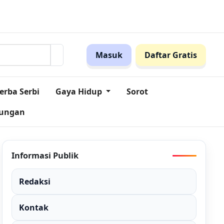
itmen Ini!
Pegadaian Jabar dan MES Perkuat Sinergi Dorong
Masuk
Daftar Gratis
erba Serbi
Gaya Hidup
Sorot
kungan
Informasi Publik
Redaksi
Kontak