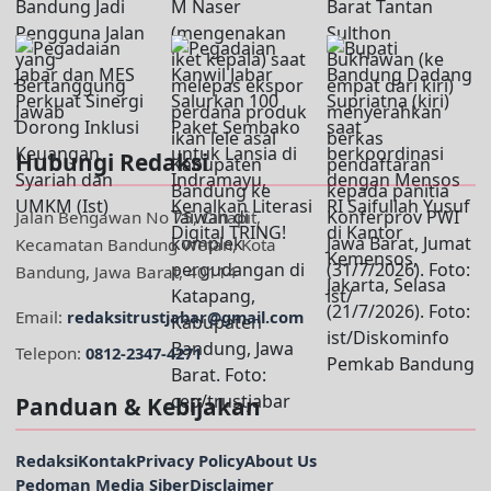
Hubungi Redaksi
Jalan Bengawan No 75, Cihapit,
Kecamatan Bandung Wetan, Kota
Bandung, Jawa Barat, 40114
Email:
redaksitrustjabar@gmail.com
Telepon:
0812-2347-4271
Panduan & Kebijakan
Redaksi
Kontak
Privacy Policy
About Us
Pedoman Media Siber
Disclaimer