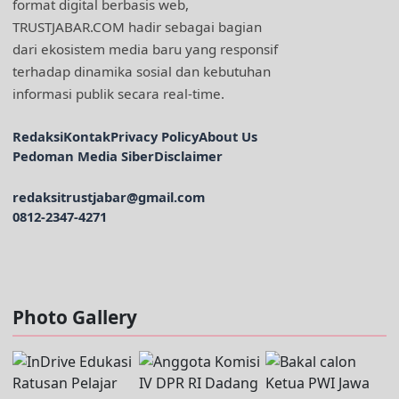
format digital berbasis web,
TRUSTJABAR.COM hadir sebagai bagian
dari ekosistem media baru yang responsif
terhadap dinamika sosial dan kebutuhan
informasi publik secara real-time.
Redaksi
Kontak
Privacy Policy
About Us
Pedoman Media Siber
Disclaimer
redaksitrustjabar@gmail.com
0812-2347-4271
Facebook @trustjabar.com
Instagram @trustjabar.com
Threads @trustjabar.com
Photo Gallery