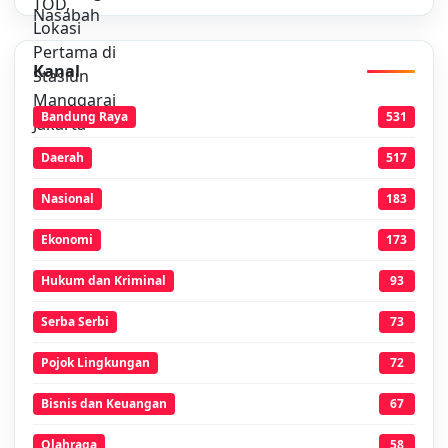
Kanal
Bandung Raya
531
Daerah
517
Nasional
183
Ekonomi
173
Hukum dan Kriminal
93
Serba Serbi
73
Pojok Lingkungan
72
Bisnis dan Keuangan
67
Olahraga
58