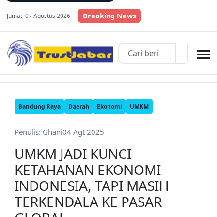
Breaking News
Jumat, 07 Agustus 2026
Bandung Raya
Daerah
Ekonomi
UMKM
Penulis: Ghani
04 Agt 2025
UMKM JADI KUNCI
KETAHANAN EKONOMI
INDONESIA, TAPI MASIH
TERKENDALA KE PASAR