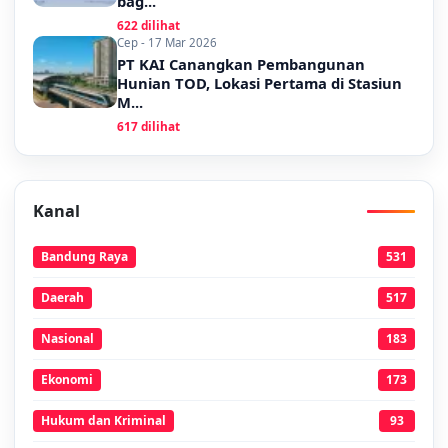
bag...
622 dilihat
Cep - 17 Mar 2026
PT KAI Canangkan Pembangunan
Hunian TOD, Lokasi Pertama di Stasiun
M...
617 dilihat
Kanal
Bandung Raya
531
Daerah
517
Nasional
183
Ekonomi
173
Hukum dan Kriminal
93