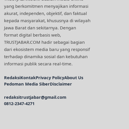
yang berkomitmen menyajikan informasi
akurat, independen, objektif, dan faktual
kepada masyarakat, khususnya di wilayah
Jawa Barat dan sekitarnya. Dengan
format digital berbasis web,
TRUSTJABAR.COM hadir sebagai bagian
dari ekosistem media baru yang responsif
terhadap dinamika sosial dan kebutuhan
informasi publik secara real-time.
Redaksi
Kontak
Privacy Policy
About Us
Pedoman Media Siber
Disclaimer
redaksitrustjabar@gmail.com
0812-2347-4271
Facebook @trustjabar.com
Instagram @trustjabar.com
Threads @trustjabar.com