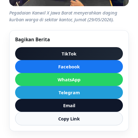
Pegadaian Kanwil X Jawa Barat menyerahkan daging
kurban warga di sekitar kantor, Jumat (29/05/2026).
Bagikan Berita
TikTok
Facebook
WhatsApp
Telegram
Email
Copy Link