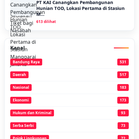
PT KAI Canangkan Pembangunan
Hunian TOD, Lokasi Pertama di Stasiun
M...
613 dilihat
Kanal
Bandung Raya
531
Daerah
517
Nasional
183
Ekonomi
173
Hukum dan Kriminal
93
Serba Serbi
73
Pojok Lingkungan
72