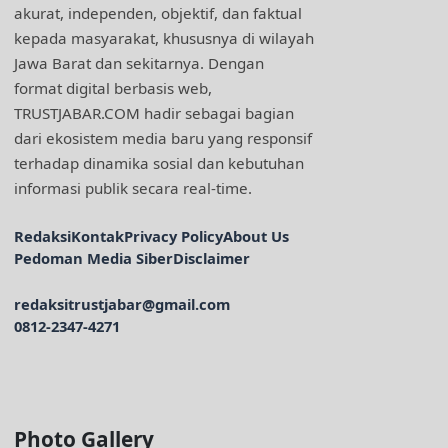
akurat, independen, objektif, dan faktual
kepada masyarakat, khususnya di wilayah
Jawa Barat dan sekitarnya. Dengan
format digital berbasis web,
TRUSTJABAR.COM hadir sebagai bagian
dari ekosistem media baru yang responsif
terhadap dinamika sosial dan kebutuhan
informasi publik secara real-time.
Redaksi
Kontak
Privacy Policy
About Us
Pedoman Media Siber
Disclaimer
redaksitrustjabar@gmail.com
0812-2347-4271
Facebook @trustjabar.com
Instagram @trustjabar.com
Threads @trustjabar.com
Photo Gallery