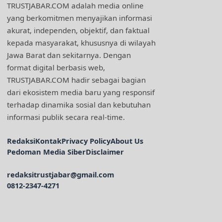
TRUSTJABAR.COM adalah media online
yang berkomitmen menyajikan informasi
akurat, independen, objektif, dan faktual
kepada masyarakat, khususnya di wilayah
Jawa Barat dan sekitarnya. Dengan
format digital berbasis web,
TRUSTJABAR.COM hadir sebagai bagian
dari ekosistem media baru yang responsif
terhadap dinamika sosial dan kebutuhan
informasi publik secara real-time.
Redaksi
Kontak
Privacy Policy
About Us
Pedoman Media Siber
Disclaimer
redaksitrustjabar@gmail.com
0812-2347-4271
Facebook @trustjabar.com
Instagram @trustjabar.com
Threads @trustjabar.com