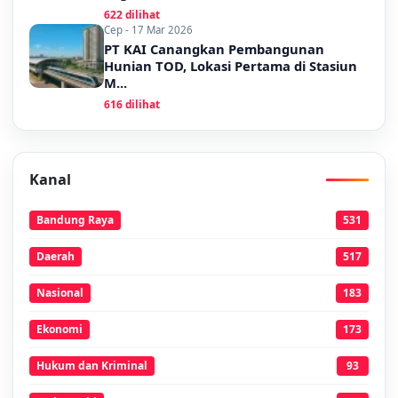
622 dilihat
Cep - 17 Mar 2026
PT KAI Canangkan Pembangunan
Hunian TOD, Lokasi Pertama di Stasiun
M...
616 dilihat
Kanal
Bandung Raya
531
Daerah
517
Nasional
183
Ekonomi
173
Hukum dan Kriminal
93