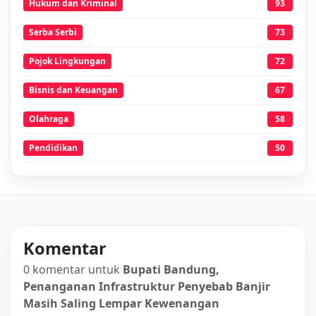
Hukum dan Kriminal
93
Serba Serbi
73
Pojok Lingkungan
72
Bisnis dan Keuangan
67
Olahraga
58
Pendidikan
50
Komentar
0 komentar untuk
Bupati Bandung,
Penanganan Infrastruktur Penyebab Banjir
Masih Saling Lempar Kewenangan