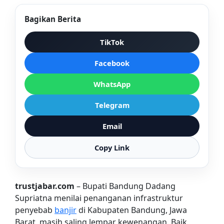
Bagikan Berita
TikTok
Facebook
WhatsApp
Telegram
Email
Copy Link
trustjabar.com
– Bupati Bandung Dadang
Supriatna menilai penanganan infrastruktur
penyebab
banjir
di Kabupaten Bandung, Jawa
Barat, masih saling lempar kewenangan. Baik