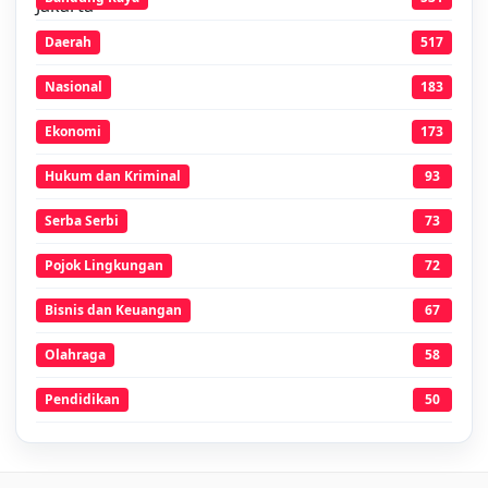
Daerah
517
Nasional
183
Ekonomi
173
Hukum dan Kriminal
93
Serba Serbi
73
Pojok Lingkungan
72
Bisnis dan Keuangan
67
Olahraga
58
Pendidikan
50