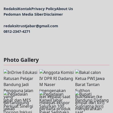
Redaksi
Kontak
Privacy Policy
About Us
Pedoman Media Siber
Disclaimer
redaksitrustjabar@gmail.com
0812-2347-4271
Facebook @trustjabar.com
Instagram @trustjabar.com
Threads @trustjabar.com
Photo Gallery