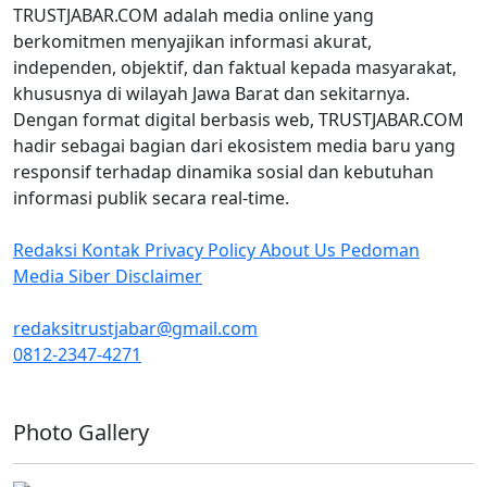
TRUSTJABAR.COM adalah media online yang
berkomitmen menyajikan informasi akurat,
independen, objektif, dan faktual kepada masyarakat,
khususnya di wilayah Jawa Barat dan sekitarnya.
Dengan format digital berbasis web, TRUSTJABAR.COM
hadir sebagai bagian dari ekosistem media baru yang
responsif terhadap dinamika sosial dan kebutuhan
informasi publik secara real-time.
Redaksi
Kontak
Privacy Policy
About Us
Pedoman
Media Siber
Disclaimer
redaksitrustjabar@gmail.com
0812-2347-4271
Facebook @trustjabar.com
Instagram @trustjabar.com
Threads @trustjabar.com
Photo Gallery