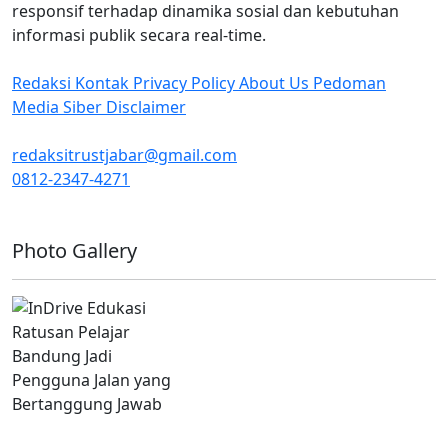
responsif terhadap dinamika sosial dan kebutuhan
informasi publik secara real-time.
Redaksi
Kontak
Privacy Policy
About Us
Pedoman
Media Siber
Disclaimer
redaksitrustjabar@gmail.com
0812-2347-4271
Facebook @trustjabar.com
Instagram @trustjabar.com
Threads @trustjabar.com
Photo Gallery