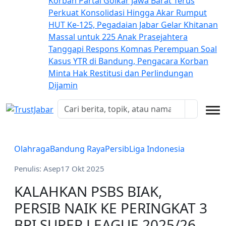
Korban
Partai Golkar Jawa Barat Terus
Perkuat Konsolidasi Hingga Akar Rumput
HUT Ke-125, Pegadaian Jabar Gelar Khitanan
Massal untuk 225 Anak Prasejahtera
Tanggapi Respons Komnas Perempuan Soal
Kasus YTR di Bandung, Pengacara Korban
Minta Hak Restitusi dan Perlindungan
Dijamin
Olahraga
Bandung Raya
Persib
Liga Indonesia
Penulis: Asep
17 Okt 2025
KALAHKAN PSBS BIAK,
PERSIB NAIK KE PERINGKAT 3
BRI SUPER LEAGUE 2025/26