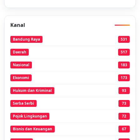
Kanal
Bandung Raya
531
Daerah
517
Nasional
183
Ekonomi
173
Hukum dan Kriminal
93
Serba Serbi
73
Pojok Lingkungan
72
Bisnis dan Keuangan
67