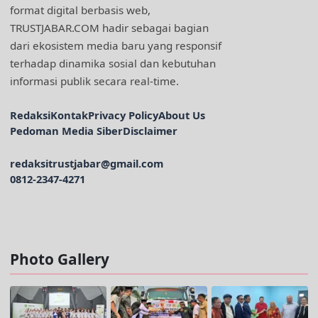
format digital berbasis web,
TRUSTJABAR.COM hadir sebagai bagian
dari ekosistem media baru yang responsif
terhadap dinamika sosial dan kebutuhan
informasi publik secara real-time.
Redaksi
Kontak
Privacy Policy
About Us
Pedoman Media Siber
Disclaimer
redaksitrustjabar@gmail.com
0812-2347-4271
Facebook @trustjabar.com
Instagram @trustjabar.com
Threads @trustjabar.com
Photo Gallery