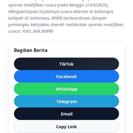
operasi modifikasi cuaca pada Minggu (14/9/2025).
Mengantisipasi terjadinya cuaca ekstrem di beberapa
wilayah di Indonesia, BNPB berkoordinasi dengan
pemangku kebijakan daerah melakukan operasi modifikasi
cuaca. Foto: dok.BNPB/
Bagikan Berita
TikTok
Facebook
WhatsApp
Telegram
Email
Copy Link