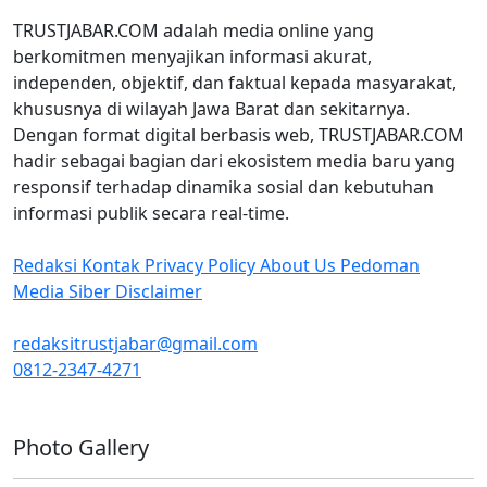
TRUSTJABAR.COM adalah media online yang
berkomitmen menyajikan informasi akurat,
independen, objektif, dan faktual kepada masyarakat,
khususnya di wilayah Jawa Barat dan sekitarnya.
Dengan format digital berbasis web, TRUSTJABAR.COM
hadir sebagai bagian dari ekosistem media baru yang
responsif terhadap dinamika sosial dan kebutuhan
informasi publik secara real-time.
Redaksi
Kontak
Privacy Policy
About Us
Pedoman
Media Siber
Disclaimer
redaksitrustjabar@gmail.com
0812-2347-4271
Facebook @trustjabar.com
Instagram @trustjabar.com
Threads @trustjabar.com
Photo Gallery