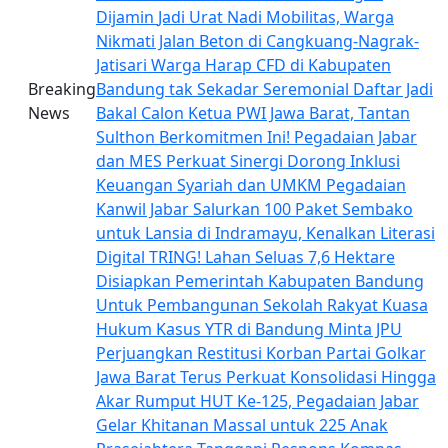
Dijamin
Jadi Urat Nadi Mobilitas, Warga
Nikmati Jalan Beton di Cangkuang-Nagrak-
Jatisari
Warga Harap CFD di Kabupaten
Breaking
Bandung tak Sekadar Seremonial
Daftar Jadi
News
Bakal Calon Ketua PWI Jawa Barat, Tantan
Sulthon Berkomitmen Ini!
Pegadaian Jabar
dan MES Perkuat Sinergi Dorong Inklusi
Keuangan Syariah dan UMKM
Pegadaian
Kanwil Jabar Salurkan 100 Paket Sembako
untuk Lansia di Indramayu, Kenalkan Literasi
Digital TRING!
Lahan Seluas 7,6 Hektare
Disiapkan Pemerintah Kabupaten Bandung
Untuk Pembangunan Sekolah Rakyat
Kuasa
Hukum Kasus YTR di Bandung Minta JPU
Perjuangkan Restitusi Korban
Partai Golkar
Jawa Barat Terus Perkuat Konsolidasi Hingga
Akar Rumput
HUT Ke-125, Pegadaian Jabar
Gelar Khitanan Massal untuk 225 Anak