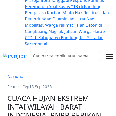
Prasejahtera
Tanggapi Respons Komnas
Perempuan Soal Kasus YTR di Bandung,
Pengacara Korban Minta Hak Restitusi dan
Perlindungan Dijamin
Jadi Urat Nadi
Mobilitas, Warga Nikmati Jalan Beton di
Cangkuang-Nagrak-Jatisari
Warga Harap
CFD di Kabupaten Bandung tak Sekadar
Seremonial
Nasional
Penulis: Cep
15 Sep 2025
CUACA HUJAN EKSTREM
INTAI WILAYAH BARAT
INDONESIA, BNPB BERIKAN