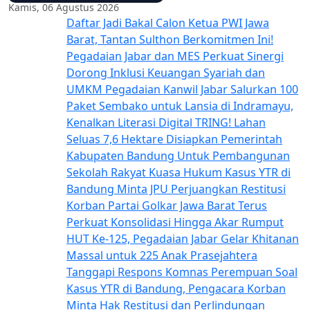
Kamis, 06 Agustus 2026
Daftar Jadi Bakal Calon Ketua PWI Jawa
Barat, Tantan Sulthon Berkomitmen Ini!
Pegadaian Jabar dan MES Perkuat Sinergi
Dorong Inklusi Keuangan Syariah dan
UMKM
Pegadaian Kanwil Jabar Salurkan 100
Paket Sembako untuk Lansia di Indramayu,
Kenalkan Literasi Digital TRING!
Lahan
Seluas 7,6 Hektare Disiapkan Pemerintah
Kabupaten Bandung Untuk Pembangunan
Sekolah Rakyat
Kuasa Hukum Kasus YTR di
Bandung Minta JPU Perjuangkan Restitusi
Korban
Partai Golkar Jawa Barat Terus
Perkuat Konsolidasi Hingga Akar Rumput
HUT Ke-125, Pegadaian Jabar Gelar Khitanan
Massal untuk 225 Anak Prasejahtera
Tanggapi Respons Komnas Perempuan Soal
Kasus YTR di Bandung, Pengacara Korban
Minta Hak Restitusi dan Perlindungan