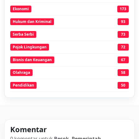
Ekonomi
173
Hukum dan Kriminal
93
Serba Serbi
73
Pojok Lingkungan
72
Bisnis dan Keuangan
67
Olahraga
58
Pendidikan
50
Komentar
0 komentar untuk
Besok, Pemerintah