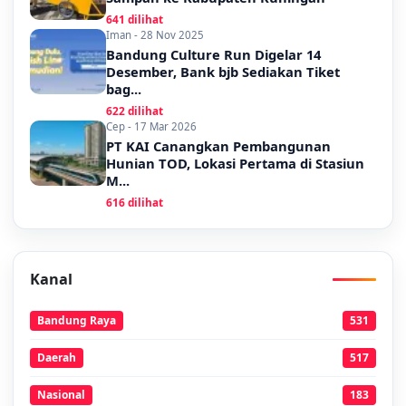
641 dilihat
Iman - 28 Nov 2025
Bandung Culture Run Digelar 14
Desember, Bank bjb Sediakan Tiket
bag...
622 dilihat
Cep - 17 Mar 2026
PT KAI Canangkan Pembangunan
Hunian TOD, Lokasi Pertama di Stasiun
M...
616 dilihat
Kanal
Bandung Raya
531
Daerah
517
Nasional
183