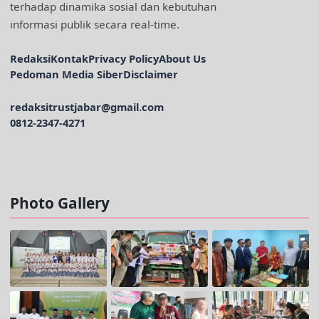
terhadap dinamika sosial dan kebutuhan
informasi publik secara real-time.
Redaksi
Kontak
Privacy Policy
About Us
Pedoman Media Siber
Disclaimer
redaksitrustjabar@gmail.com
0812-2347-4271
Facebook @trustjabar.com
Instagram @trustjabar.com
Threads @trustjabar.com
Photo Gallery