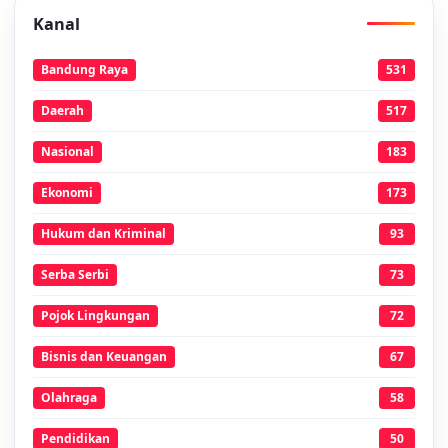
Kanal
Bandung Raya
531
Daerah
517
Nasional
183
Ekonomi
173
Hukum dan Kriminal
93
Serba Serbi
73
Pojok Lingkungan
72
Bisnis dan Keuangan
67
Olahraga
58
Pendidikan
50