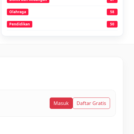
Olahraga
58
Pendidikan
50
Masuk
Daftar Gratis