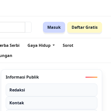
en Ini!
Pegadaian Jabar dan MES Perkuat Sinergi Dorong In
Masuk
Daftar Gratis
erba Serbi
Gaya Hidup
Sorot
kungan
Informasi Publik
Redaksi
Kontak