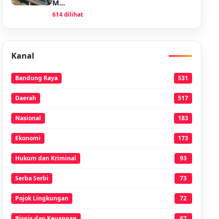
M...
614 dilihat
Kanal
Bandung Raya
531
Daerah
517
Nasional
183
Ekonomi
173
Hukum dan Kriminal
93
Serba Serbi
73
Pojok Lingkungan
72
Bisnis dan Keuangan
67