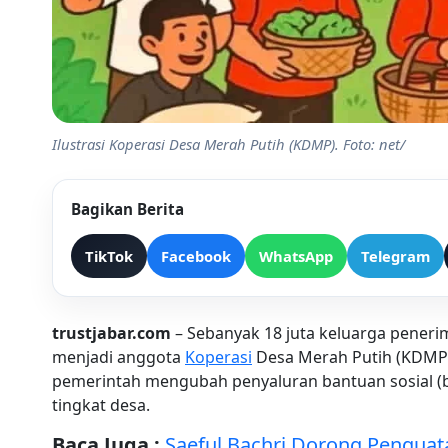
Ilustrasi Koperasi Desa Merah Putih (KDMP). Foto: net/
Bagikan Berita
TikTok
Facebook
WhatsApp
Telegram
trustjabar.com
– Sebanyak 18 juta keluarga pener
menjadi anggota
Koperasi
Desa Merah Putih (KDMP).
pemerintah mengubah penyaluran bantuan sosial (
tingkat desa.
Baca Juga :
Saeful Bachri Dorong Penguat