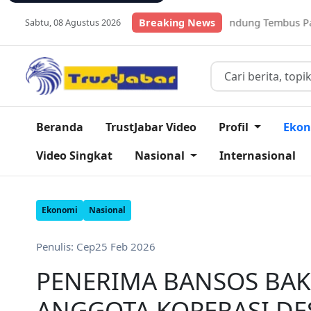
k Ikan Lele Kabupaten Bandung Tembus Pasar Global
Breaking News
Daftar
Sabtu, 08 Agustus 2026
Beranda
TrustJabar Video
Profil
Eko
Video Singkat
Nasional
Internasional
Ekonomi
Nasional
Penulis: Cep
25 Feb 2026
PENERIMA BANSOS BAK
ANGGOTA KOPERASI DE