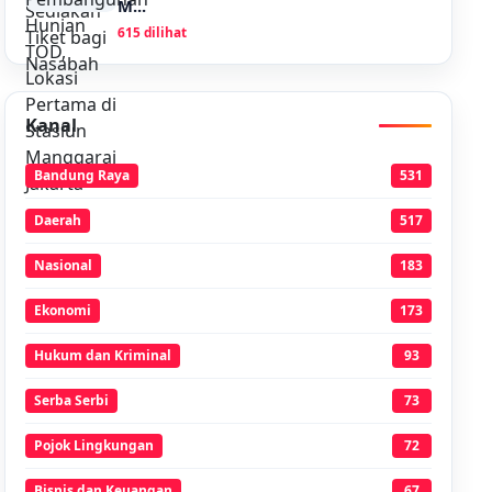
M...
615 dilihat
Kanal
Bandung Raya
531
Daerah
517
Nasional
183
Ekonomi
173
Hukum dan Kriminal
93
Serba Serbi
73
Pojok Lingkungan
72
Bisnis dan Keuangan
67