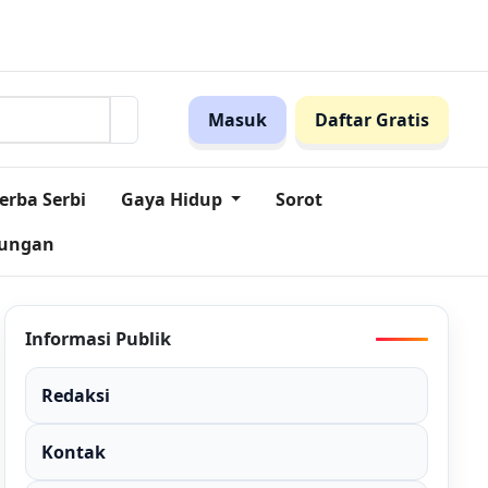
n Ini!
Pegadaian Jabar dan MES Perkuat Sinergi Dorong Ink
Masuk
Daftar Gratis
erba Serbi
Gaya Hidup
Sorot
kungan
Informasi Publik
Redaksi
Kontak