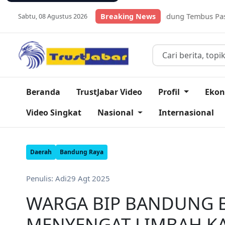
 Ikan Lele Kabupaten Bandung Tembus Pasar Global
Breaking News
Daftar 
Sabtu, 08 Agustus 2026
Beranda
TrustJabar Video
Profil
Eko
Video Singkat
Nasional
Internasional
Daerah
Bandung Raya
Penulis: Adi
29 Agt 2025
WARGA BIP BANDUNG 
MENYENGAT LIMBAH K