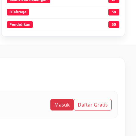
Olahraga
58
Pendidikan
50
Masuk
Daftar Gratis