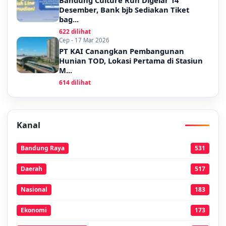
Bandung Culture Run Digelar 14
Desember, Bank bjb Sediakan Tiket
bag...
622 dilihat
Cep - 17 Mar 2026
PT KAI Canangkan Pembangunan
Hunian TOD, Lokasi Pertama di Stasiun
M...
614 dilihat
Kanal
Bandung Raya
531
Daerah
517
Nasional
183
Ekonomi
173