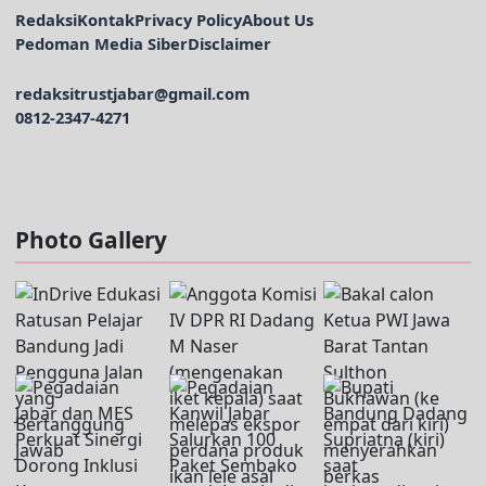
Redaksi
Kontak
Privacy Policy
About Us
Pedoman Media Siber
Disclaimer
redaksitrustjabar@gmail.com
0812-2347-4271
Facebook @trustjabar.com
Instagram @trustjabar.com
Threads @trustjabar.com
Photo Gallery