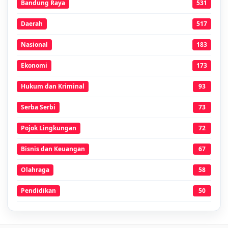
Bandung Raya
531
Daerah
517
Nasional
183
Ekonomi
173
Hukum dan Kriminal
93
Serba Serbi
73
Pojok Lingkungan
72
Bisnis dan Keuangan
67
Olahraga
58
Pendidikan
50