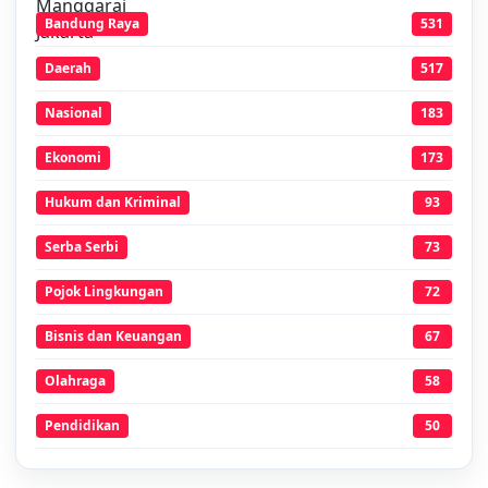
Bandung Raya
531
Daerah
517
Nasional
183
Ekonomi
173
Hukum dan Kriminal
93
Serba Serbi
73
Pojok Lingkungan
72
Bisnis dan Keuangan
67
Olahraga
58
Pendidikan
50