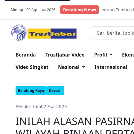
k Ikan Lele Kabupaten Bandung Tembus Pasar Global
Breaking News
Daftar
Minggu, 09 Agustus 2026
Beranda
TrustJabar Video
Profil
Eko
Video Singkat
Nasional
Internasional
Bandung Raya
Daerah
Penulis: Cep
02 Apr 2026
INILAH ALASAN PASIR
WILAYAH BINAAN PER