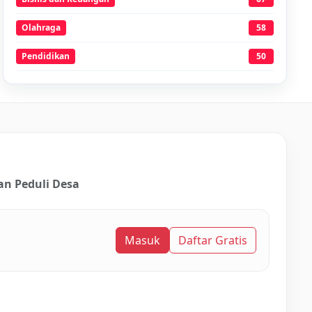
Olahraga
58
Pendidikan
50
an Peduli Desa
Masuk
Daftar Gratis