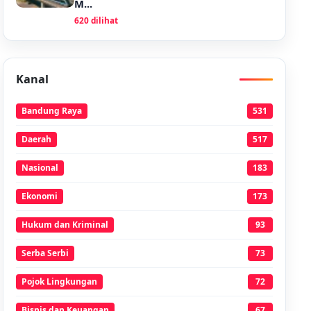
M...
620 dilihat
Kanal
Bandung Raya
531
Daerah
517
Nasional
183
Ekonomi
173
Hukum dan Kriminal
93
Serba Serbi
73
Pojok Lingkungan
72
Bisnis dan Keuangan
67