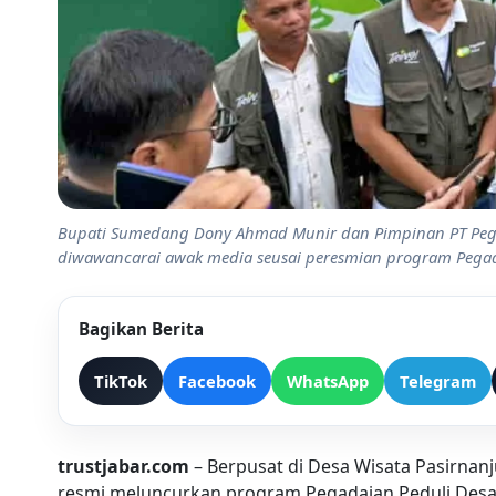
Bupati Sumedang Dony Ahmad Munir dan Pimpinan PT Pegad
diwawancarai awak media seusai peresmian program Pegadai
Bagikan Berita
TikTok
Facebook
WhatsApp
Telegram
trustjabar.com
– Berpusat di Desa Wisata Pasirnan
resmi meluncurkan program Pegadaian Peduli Desa.