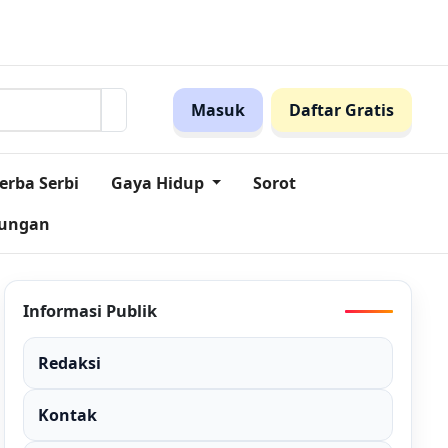
en Ini!
Pegadaian Jabar dan MES Perkuat Sinergi Dorong I
Masuk
Daftar Gratis
erba Serbi
Gaya Hidup
Sorot
kungan
Informasi Publik
Redaksi
Kontak