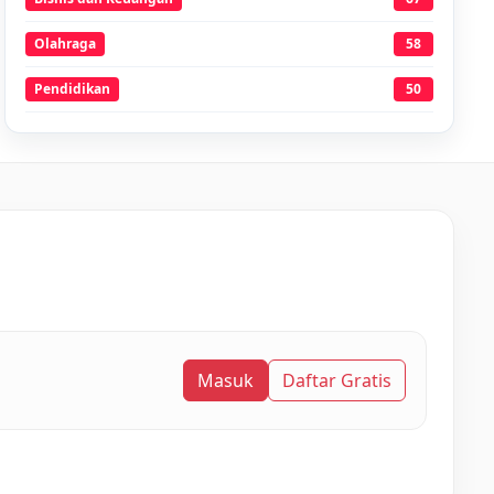
Olahraga
58
Pendidikan
50
Masuk
Daftar Gratis