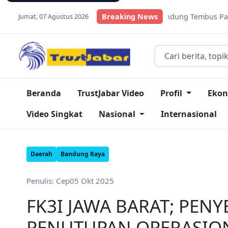
 Ikan Lele Kabupaten Bandung Tembus Pasar Global
Breaking News
Daftar 
Jumat, 07 Agustus 2026
Beranda
TrustJabar Video
Profil
Eko
Video Singkat
Nasional
Internasional
Daerah
Bandung Raya
Penulis: Cep
05 Okt 2025
FK3I JAWA BARAT; PEN
PENUTUPAN OPERASIO