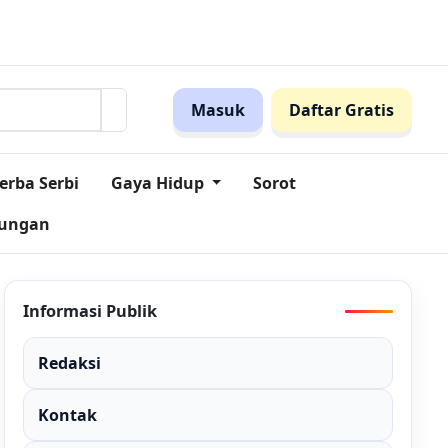
n Ini!
Pegadaian Jabar dan MES Perkuat Sinergi Dorong Ink
Masuk
Daftar Gratis
erba Serbi
Gaya Hidup
Sorot
kungan
Informasi Publik
Redaksi
Kontak