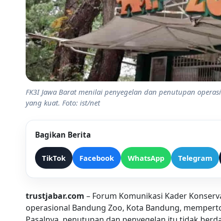
FK3I Jawa Barat menilai penyegelan dan penutupan operasi
yang kuat. Foto: ist/net
Bagikan Berita
TikTok
Facebook
WhatsApp
Telegram
trustjabar.com
– Forum Komunikasi Kader Konservas
operasional Bandung Zoo, Kota Bandung, memperto
Pasalnya, penutupan dan penyegelan itu tidak berda