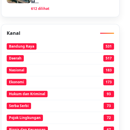
M...
612 dilihat
Kanal
Bandung Raya
531
Daerah
517
Nasional
183
Ekonomi
173
Hukum dan Kriminal
93
Serba Serbi
73
Pojok Lingkungan
72
Bisnis dan Keuangan
67