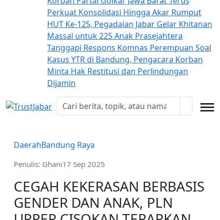
Korban
Partai Golkar Jawa Barat Terus
Perkuat Konsolidasi Hingga Akar Rumput
HUT Ke-125, Pegadaian Jabar Gelar Khitanan
Massal untuk 225 Anak Prasejahtera
Tanggapi Respons Komnas Perempuan Soal
Kasus YTR di Bandung, Pengacara Korban
Minta Hak Restitusi dan Perlindungan
Dijamin
Daerah
Bandung Raya
Penulis: Ghani
17 Sep 2025
CEGAH KEKERASAN BERBASIS
GENDER DAN ANAK, PLN
UPPER CISOKAN TERAPKAN