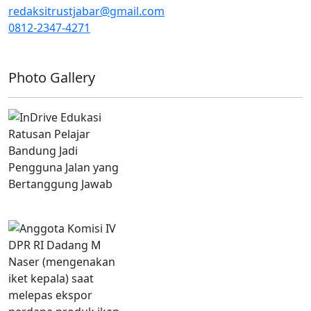
redaksitrustjabar@gmail.com
0812-2347-4271
Facebook @trustjabar.com
Instagram @trustjabar.com
Threads @trustjabar.com
Photo Gallery