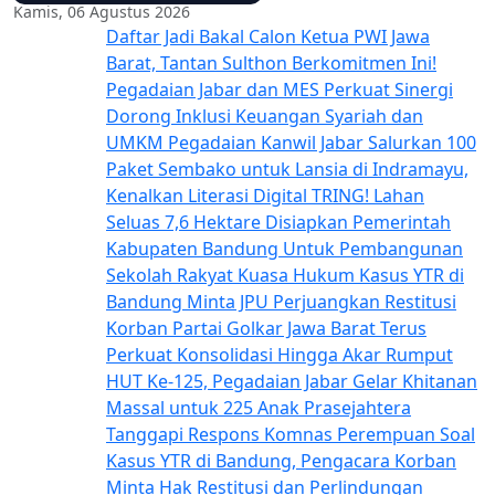
Kamis, 06 Agustus 2026
Daftar Jadi Bakal Calon Ketua PWI Jawa
Barat, Tantan Sulthon Berkomitmen Ini!
Pegadaian Jabar dan MES Perkuat Sinergi
Dorong Inklusi Keuangan Syariah dan
UMKM
Pegadaian Kanwil Jabar Salurkan 100
Paket Sembako untuk Lansia di Indramayu,
Kenalkan Literasi Digital TRING!
Lahan
Seluas 7,6 Hektare Disiapkan Pemerintah
Kabupaten Bandung Untuk Pembangunan
Sekolah Rakyat
Kuasa Hukum Kasus YTR di
Bandung Minta JPU Perjuangkan Restitusi
Korban
Partai Golkar Jawa Barat Terus
Perkuat Konsolidasi Hingga Akar Rumput
HUT Ke-125, Pegadaian Jabar Gelar Khitanan
Massal untuk 225 Anak Prasejahtera
Tanggapi Respons Komnas Perempuan Soal
Kasus YTR di Bandung, Pengacara Korban
Minta Hak Restitusi dan Perlindungan