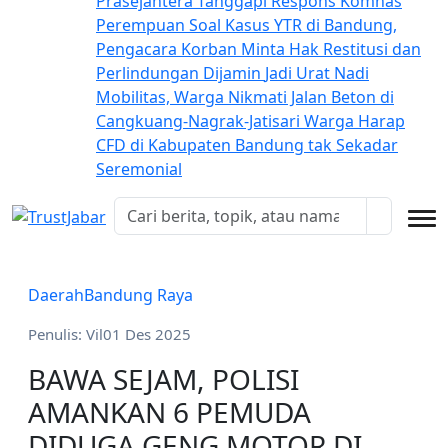
Prasejahtera
Tanggapi Respons Komnas
Perempuan Soal Kasus YTR di Bandung,
Pengacara Korban Minta Hak Restitusi dan
Perlindungan Dijamin
Jadi Urat Nadi
Mobilitas, Warga Nikmati Jalan Beton di
Cangkuang-Nagrak-Jatisari
Warga Harap
CFD di Kabupaten Bandung tak Sekadar
Seremonial
Daerah
Bandung Raya
Penulis: Vil
01 Des 2025
BAWA SEJAM, POLISI
AMANKAN 6 PEMUDA
DIDUGA GENG MOTOR DI