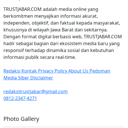
TRUSTJABAR.COM adalah media online yang
berkomitmen menyajikan informasi akurat,
independen, objektif, dan faktual kepada masyarakat,
khususnya di wilayah Jawa Barat dan sekitarnya.
Dengan format digital berbasis web, TRUSTJABAR.COM
hadir sebagai bagian dari ekosistem media baru yang
responsif terhadap dinamika sosial dan kebutuhan
informasi publik secara real-time.
Redaksi
Kontak
Privacy Policy
About Us
Pedoman
Media Siber
Disclaimer
redaksitrustjabar@gmail.com
0812-2347-4271
Facebook @trustjabar.com
Instagram @trustjabar.com
Threads @trustjabar.com
Photo Gallery