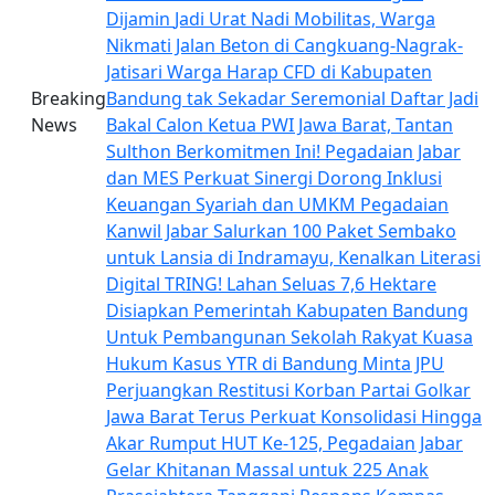
Dijamin
Jadi Urat Nadi Mobilitas, Warga
Nikmati Jalan Beton di Cangkuang-Nagrak-
Jatisari
Warga Harap CFD di Kabupaten
Breaking
Bandung tak Sekadar Seremonial
Daftar Jadi
News
Bakal Calon Ketua PWI Jawa Barat, Tantan
Sulthon Berkomitmen Ini!
Pegadaian Jabar
dan MES Perkuat Sinergi Dorong Inklusi
Keuangan Syariah dan UMKM
Pegadaian
Kanwil Jabar Salurkan 100 Paket Sembako
untuk Lansia di Indramayu, Kenalkan Literasi
Digital TRING!
Lahan Seluas 7,6 Hektare
Disiapkan Pemerintah Kabupaten Bandung
Untuk Pembangunan Sekolah Rakyat
Kuasa
Hukum Kasus YTR di Bandung Minta JPU
Perjuangkan Restitusi Korban
Partai Golkar
Jawa Barat Terus Perkuat Konsolidasi Hingga
Akar Rumput
HUT Ke-125, Pegadaian Jabar
Gelar Khitanan Massal untuk 225 Anak