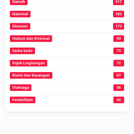
Daerah
517
Nasional
183
Ekonomi
173
Hukum dan Kriminal
93
Serba Serbi
73
Pojok Lingkungan
72
Bisnis dan Keuangan
67
Olahraga
58
Pendidikan
50