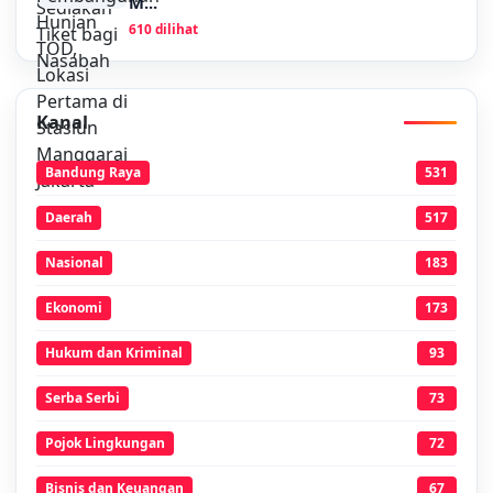
M...
610 dilihat
Kanal
Bandung Raya
531
Daerah
517
Nasional
183
Ekonomi
173
Hukum dan Kriminal
93
Serba Serbi
73
Pojok Lingkungan
72
Bisnis dan Keuangan
67