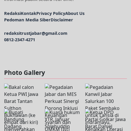
Redaksi
Kontak
Privacy Policy
About Us
Pedoman Media Siber
Disclaimer
redaksitrustjabar@gmail.com
0812-2347-4271
Facebook @trustjabar.com
Instagram @trustjabar.com
Threads @trustjabar.com
Photo Gallery