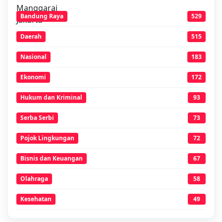
Bandung Raya
529
Daerah
515
Nasional
183
Ekonomi
172
Hukum dan Kriminal
93
Serba Serbi
73
Pojok Lingkungan
72
Bisnis dan Keuangan
67
Olahraga
58
Kesehatan
49