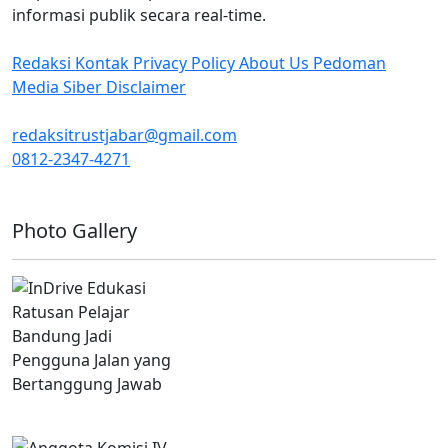
informasi publik secara real-time.
Redaksi
Kontak
Privacy Policy
About Us
Pedoman
Media Siber
Disclaimer
redaksitrustjabar@gmail.com
0812-2347-4271
Facebook @trustjabar.com
Instagram @trustjabar.com
Threads @trustjabar.com
Photo Gallery