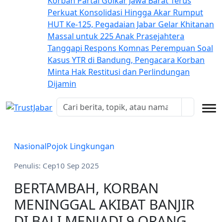
Korban
Partai Golkar Jawa Barat Terus
Perkuat Konsolidasi Hingga Akar Rumput
HUT Ke-125, Pegadaian Jabar Gelar Khitanan
Massal untuk 225 Anak Prasejahtera
Tanggapi Respons Komnas Perempuan Soal
Kasus YTR di Bandung, Pengacara Korban
Minta Hak Restitusi dan Perlindungan
Dijamin
Nasional
Pojok Lingkungan
Penulis: Cep
10 Sep 2025
BERTAMBAH, KORBAN
MENINGGAL AKIBAT BANJIR
DI BALI MENJADI 9 ORANG