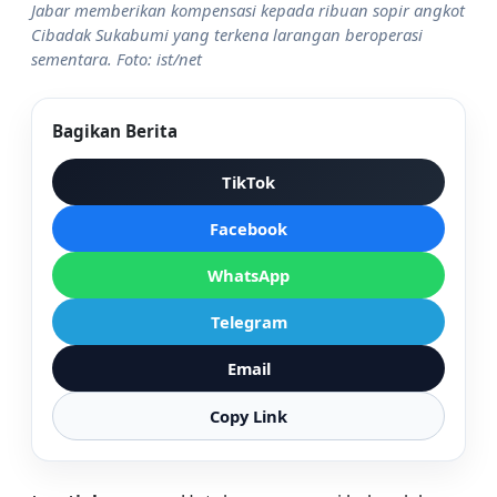
Jabar memberikan kompensasi kepada ribuan sopir angkot
Cibadak Sukabumi yang terkena larangan beroperasi
sementara. Foto: ist/net
Bagikan Berita
TikTok
Facebook
WhatsApp
Telegram
Email
Copy Link