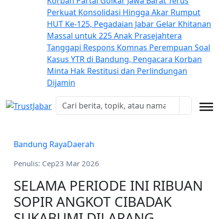
Korban
Partai Golkar Jawa Barat Terus
Perkuat Konsolidasi Hingga Akar Rumput
HUT Ke-125, Pegadaian Jabar Gelar Khitanan
Massal untuk 225 Anak Prasejahtera
Tanggapi Respons Komnas Perempuan Soal
Kasus YTR di Bandung, Pengacara Korban
Minta Hak Restitusi dan Perlindungan
Dijamin
Bandung Raya
Daerah
Penulis: Cep
23 Mar 2026
SELAMA PERIODE INI RIBUAN
SOPIR ANGKOT CIBADAK
SUKABUMI DILARANG