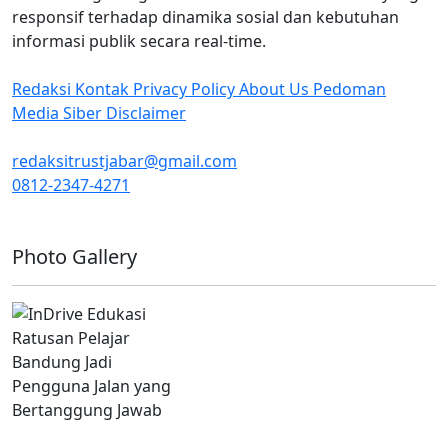
responsif terhadap dinamika sosial dan kebutuhan
informasi publik secara real-time.
Redaksi
Kontak
Privacy Policy
About Us
Pedoman
Media Siber
Disclaimer
redaksitrustjabar@gmail.com
0812-2347-4271
Facebook @trustjabar.com
Instagram @trustjabar.com
Threads @trustjabar.com
Photo Gallery