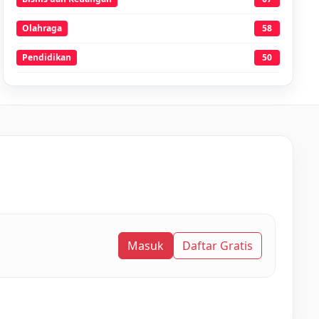
Olahraga
58
Pendidikan
50
Masuk
Daftar Gratis