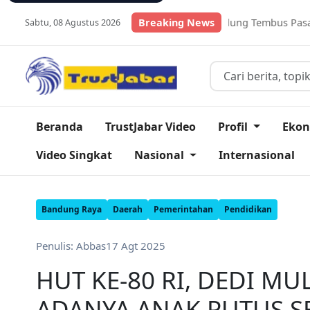
kan Lele Kabupaten Bandung Tembus Pasar Global
Breaking News
Daftar Ja
Sabtu, 08 Agustus 2026
Beranda
TrustJabar Video
Profil
Eko
Video Singkat
Nasional
Internasional
Bandung Raya
Daerah
Pemerintahan
Pendidikan
Penulis: Abbas
17 Agt 2025
HUT KE-80 RI, DEDI MU
ADANYA ANAK PUTUS S