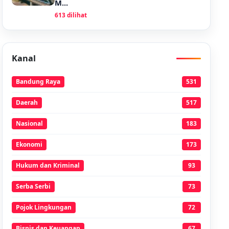
M...
613 dilihat
Kanal
Bandung Raya
531
Daerah
517
Nasional
183
Ekonomi
173
Hukum dan Kriminal
93
Serba Serbi
73
Pojok Lingkungan
72
Bisnis dan Keuangan
67