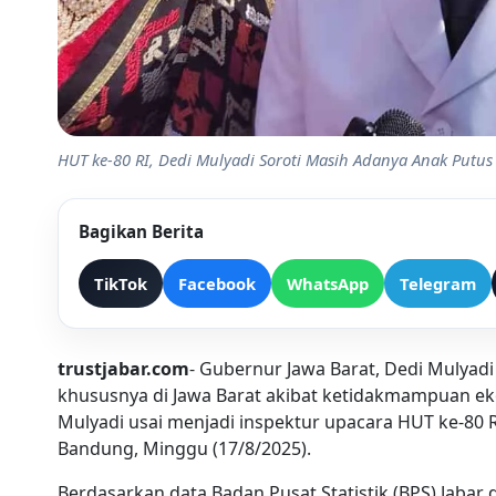
HUT ke-80 RI, Dedi Mulyadi Soroti Masih Adanya Anak Putus
Bagikan Berita
TikTok
Facebook
WhatsApp
Telegram
trustjabar.com
- Gubernur Jawa Barat, Dedi Mulyad
khususnya di Jawa Barat akibat ketidakmampuan ek
Mulyadi usai menjadi inspektur upacara HUT ke-80 R
Bandung, Minggu (17/8/2025).
Berdasarkan data Badan Pusat Statistik (BPS) Jabar 