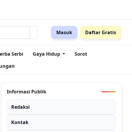
Ini!
Pegadaian Jabar dan MES Perkuat Sinergi Dorong Inklu
Masuk
Daftar Gratis
erba Serbi
Gaya Hidup
Sorot
kungan
Informasi Publik
Redaksi
Kontak