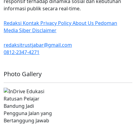
responsif terhadap dinamika sosial dan kebutuhan
informasi publik secara real-time.
Redaksi
Kontak
Privacy Policy
About Us
Pedoman
Media Siber
Disclaimer
redaksitrustjabar@gmail.com
0812-2347-4271
Facebook @trustjabar.com
Instagram @trustjabar.com
Threads @trustjabar.com
Photo Gallery