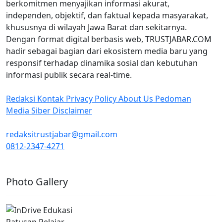
berkomitmen menyajikan informasi akurat,
independen, objektif, dan faktual kepada masyarakat,
khususnya di wilayah Jawa Barat dan sekitarnya.
Dengan format digital berbasis web, TRUSTJABAR.COM
hadir sebagai bagian dari ekosistem media baru yang
responsif terhadap dinamika sosial dan kebutuhan
informasi publik secara real-time.
Redaksi
Kontak
Privacy Policy
About Us
Pedoman
Media Siber
Disclaimer
redaksitrustjabar@gmail.com
0812-2347-4271
Facebook @trustjabar.com
Instagram @trustjabar.com
Threads @trustjabar.com
Photo Gallery