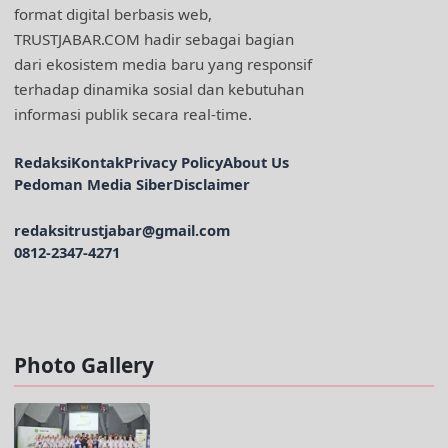
format digital berbasis web,
TRUSTJABAR.COM hadir sebagai bagian
dari ekosistem media baru yang responsif
terhadap dinamika sosial dan kebutuhan
informasi publik secara real-time.
Redaksi
Kontak
Privacy Policy
About Us
Pedoman Media Siber
Disclaimer
redaksitrustjabar@gmail.com
0812-2347-4271
Facebook @trustjabar.com
Instagram @trustjabar.com
Threads @trustjabar.com
Photo Gallery