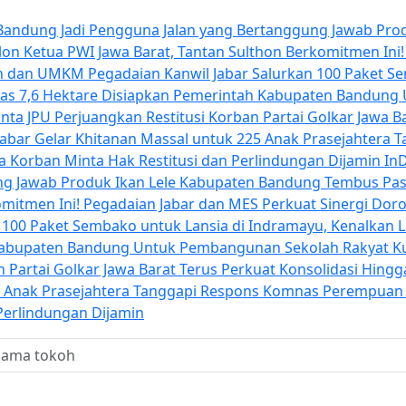
r Bandung Jadi Pengguna Jalan yang Bertanggung Jawab
Pro
alon Ketua PWI Jawa Barat, Tantan Sulthon Berkomitmen Ini
iah dan UMKM
Pegadaian Kanwil Jabar Salurkan 100 Paket S
uas 7,6 Hektare Disiapkan Pemerintah Kabupaten Bandun
ta JPU Perjuangkan Restitusi Korban
Partai Golkar Jawa B
Jabar Gelar Khitanan Massal untuk 225 Anak Prasejahtera
T
a Korban Minta Hak Restitusi dan Perlindungan Dijamin
InD
ng Jawab
Produk Ikan Lele Kabupaten Bandung Tembus Pas
omitmen Ini!
Pegadaian Jabar dan MES Perkuat Sinergi Dor
 100 Paket Sembako untuk Lansia di Indramayu, Kenalkan Li
 Kabupaten Bandung Untuk Pembangunan Sekolah Rakyat
K
an
Partai Golkar Jawa Barat Terus Perkuat Konsolidasi Hin
5 Anak Prasejahtera
Tanggapi Respons Komnas Perempuan S
Perlindungan Dijamin