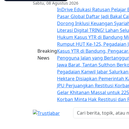
Sabtu, 08 Agustus 2026
InDrive Edukasi Ratusan Pelaja
Pasar Global
Daftar Jadi Bakal C
Dorong Inklusi Keuangan Syar
Literasi Digital TRING!
Lahan Sel
Hukum Kasus YTR di Bandung Min
Rumput
HUT Ke-125, Pegadaian 
Breaking
Kasus YTR di Bandung, Pengacar
News
Pengguna Jalan yang Bertanggu
Jawa Barat, Tantan Sulthon Berk
Pegadaian Kanwil Jabar Salurkan
Hektare Disiapkan Pemerintah
JPU Perjuangkan Restitusi Korb
Gelar Khitanan Massal untuk 22
Korban Minta Hak Restitusi dan 