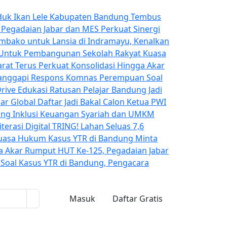
duk Ikan Lele Kabupaten Bandung Tembus
!
Pegadaian Jabar dan MES Perkuat Sinergi
embako untuk Lansia di Indramayu, Kenalkan
g Untuk Pembangunan Sekolah Rakyat
Kuasa
arat Terus Perkuat Konsolidasi Hingga Akar
anggapi Respons Komnas Perempuan Soal
rive Edukasi Ratusan Pelajar Bandung Jadi
ar Global
Daftar Jadi Bakal Calon Ketua PWI
ong Inklusi Keuangan Syariah dan UMKM
terasi Digital TRING!
Lahan Seluas 7,6
uasa Hukum Kasus YTR di Bandung Minta
gga Akar Rumput
HUT Ke-125, Pegadaian Jabar
oal Kasus YTR di Bandung, Pengacara
Masuk
Daftar Gratis