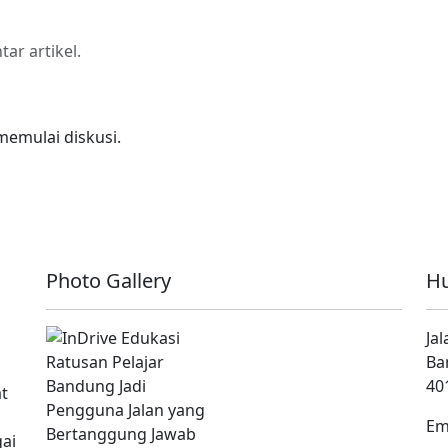
r artikel.
memulai diskusi.
Photo Gallery
Hu
Ja
Ba
40
at
Em
ai