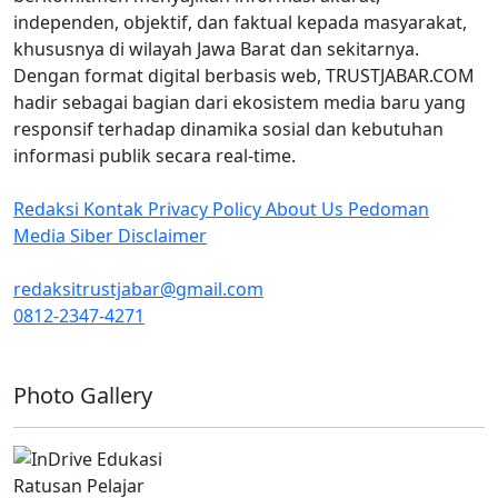
independen, objektif, dan faktual kepada masyarakat,
khususnya di wilayah Jawa Barat dan sekitarnya.
Dengan format digital berbasis web, TRUSTJABAR.COM
hadir sebagai bagian dari ekosistem media baru yang
responsif terhadap dinamika sosial dan kebutuhan
informasi publik secara real-time.
Redaksi
Kontak
Privacy Policy
About Us
Pedoman
Media Siber
Disclaimer
redaksitrustjabar@gmail.com
0812-2347-4271
Facebook @trustjabar.com
Instagram @trustjabar.com
Threads @trustjabar.com
Photo Gallery