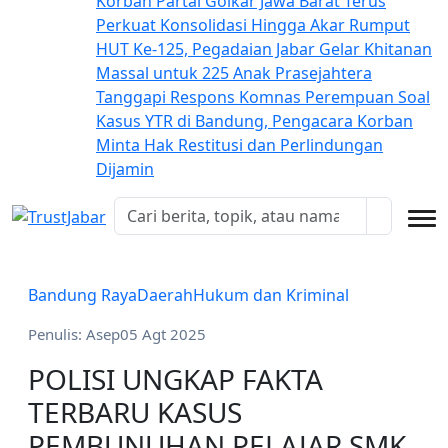
Korban
Partai Golkar Jawa Barat Terus
Perkuat Konsolidasi Hingga Akar Rumput
HUT Ke-125, Pegadaian Jabar Gelar Khitanan
Massal untuk 225 Anak Prasejahtera
Tanggapi Respons Komnas Perempuan Soal
Kasus YTR di Bandung, Pengacara Korban
Minta Hak Restitusi dan Perlindungan
Dijamin
Bandung Raya
Daerah
Hukum dan Kriminal
Penulis: Asep
05 Agt 2025
POLISI UNGKAP FAKTA
TERBARU KASUS
PEMBUNUHAN PELAJAR SMK