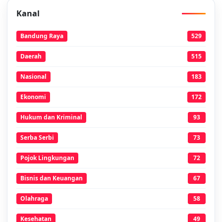
Kanal
Bandung Raya
529
Daerah
515
Nasional
183
Ekonomi
172
Hukum dan Kriminal
93
Serba Serbi
73
Pojok Lingkungan
72
Bisnis dan Keuangan
67
Olahraga
58
Kesehatan
49