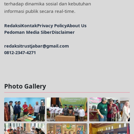
terhadap dinamika sosial dan kebutuhan
informasi publik secara real-time.
Redaksi
Kontak
Privacy Policy
About Us
Pedoman Media Siber
Disclaimer
redaksitrustjabar@gmail.com
0812-2347-4271
Facebook @trustjabar.com
Instagram @trustjabar.com
Threads @trustjabar.com
Photo Gallery